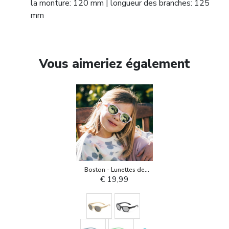
la monture: 120 mm | longueur des branches: 125
mm
Vous aimeriez également
Boston - Lunettes de
Soleill pour Enfant
€ 19,99