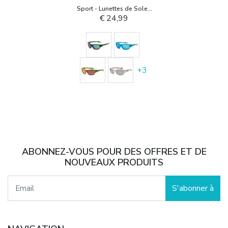
Sport - Lunettes de Soleil
pour Enfant
€ 24,99
+
3
ABONNEZ-VOUS POUR DES OFFRES ET DE
NOUVEAUX PRODUITS
S'abonner à