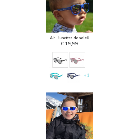
Air - lunettes de soleil
pour enfant
€ 19,99
+
1