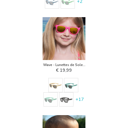
+
2
Wave - Lunettes de Soleil
pour Enfant
€ 19,99
+
17