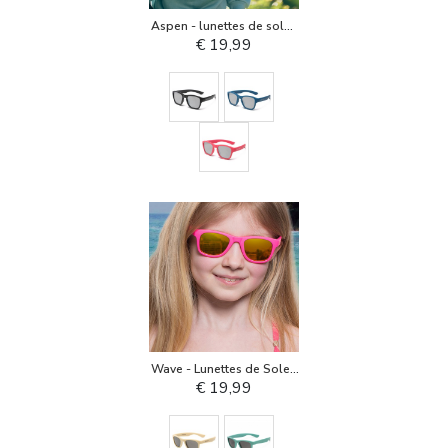
Aspen - lunettes de soleil
pour enfant
€ 19,99
Wave - Lunettes de Soleil
pour Enfant
€ 19,99