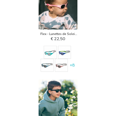
Flex - Lunettes de Soleil
pour Enfant
€ 22,50
+
8