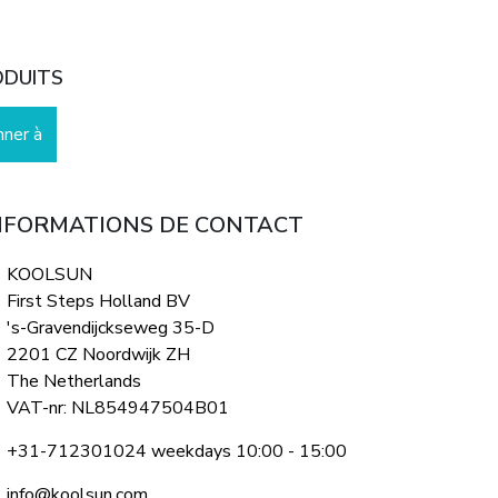
ODUITS
nner à
NFORMATIONS DE CONTACT
KOOLSUN
First Steps Holland BV
's-Gravendijckseweg 35-D
2201 CZ Noordwijk ZH
The Netherlands
VAT-nr: NL854947504B01
+31-712301024 weekdays 10:00 - 15:00
info@koolsun.com