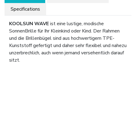
Specifications
KOOLSUN WAVE
ist eine lustige, modische
SonnenBrille für Ihr Kleinkind oder Kind. Der Rahmen
und die Brillenbügel sind aus hochwertigem TPE-
Kunststoff gefertigt und daher sehr flexibel und nahezu
unzerbrechlich, auch wenn jemand versehentlich darauf
sitzt.
Die Sonnenbrille hat unzerbrechliche Polycarbonat-
Objektive, bietet UV-400-Schutz, ist CE-Kategorie
3 und filtert 100% UVA- und UVB-Strahlung. Die
Sonnenbrille ist ideal für den Gebrauch im Sommer und
Winter. Der UV-Filter befindet sich im Glas und nicht
auf einer Schicht auf dem Glas, so dass die Augen Ihres
Kindes immer vor dem UV-Licht geschützt sind. Die
Sonnenbrille ist mit einem KOOLSUN
Mikrofaserbeutel erhältlich.