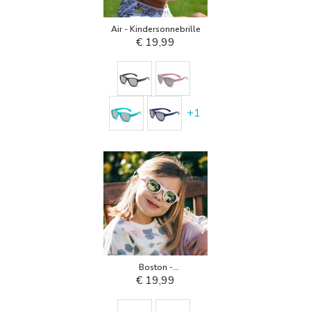
Air - Kindersonnebrille
€ 19,99
+
1
Boston -
Kindersonnenbrille
€ 19,99