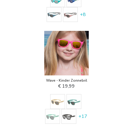
+
8
Wave - Kinder Zonnebril
€ 19,99
+
17