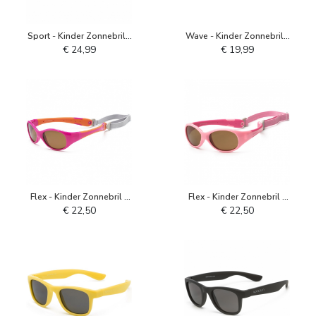
Sport - Kinder Zonnebril -
Wave - Kinder Zonnebril -
Wit IJsblauw
Gunmetal
€ 24,99
€ 19,99
Flex - Kinder Zonnebril -
Flex - Kinder Zonnebril -
Roze Oranje
Roze Sorbet
€ 22,50
€ 22,50