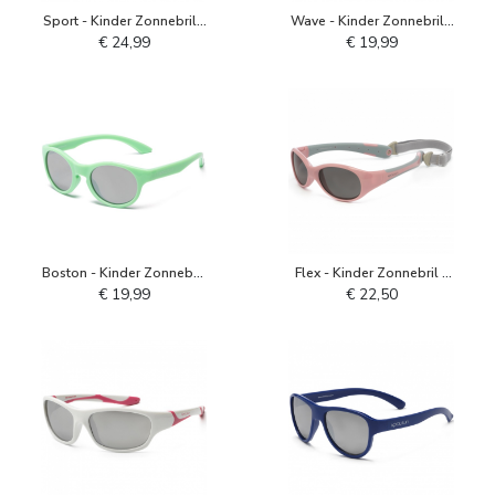
Sport - Kinder Zonnebril -
Wave - Kinder Zonnebril -
Feathers, Arrow, Quill
Black Onyx
€ 24,99
€ 19,99
Boston - Kinder Zonnebril
Flex - Kinder Zonnebril -
- Green Ash
Cameo Roze Grijs
€ 19,99
€ 22,50