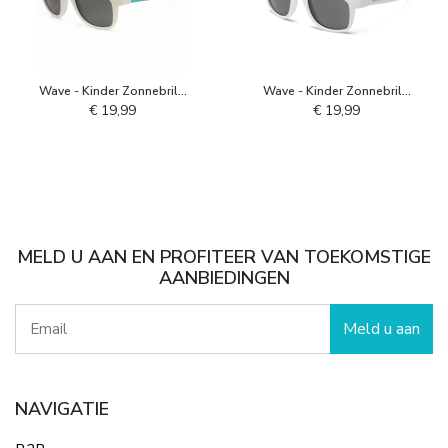
Wave - Kinder Zonnebril -
Wave - Kinder Zonnebril -
Wit Aquarius
Wit Marshmallow
€ 19,99
€ 19,99
MELD U AAN EN PROFITEER VAN TOEKOMSTIGE
AANBIEDINGEN
Meld u aan
NAVIGATIE