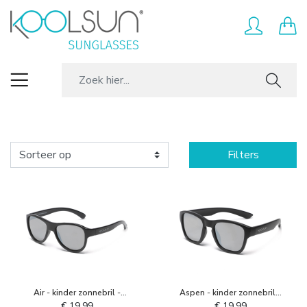
Filters
Air - kinder zonnebril -
Aspen - kinder zonnebril -
Beluga Zwart
Zwart
€ 19,99
€ 19,99