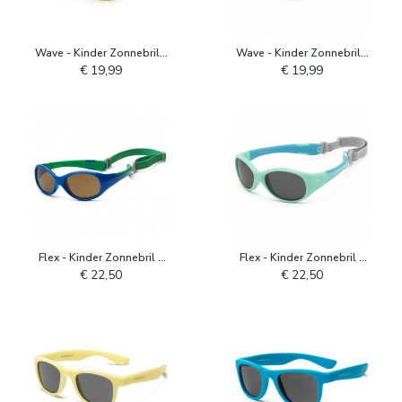
Wave - Kinder Zonnebril -
Wave - Kinder Zonnebril -
Empire Geel
Matzwart
€ 19,99
€ 19,99
Flex - Kinder Zonnebril -
Flex - Kinder Zonnebril -
Koningsblauw Groen
Splash
€ 22,50
€ 22,50