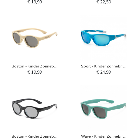
Amandel Beige
Aqua Sea Navy
€ 19,99
€ 22,50
Boston - Kinder Zonnebril
Sport - Kinder Zonnebril -
- Amandel Beige
Turquoise Wit
€ 19,99
€ 24,99
Boston - Kinder Zonnebril
Wave - Kinder Zonnebril -