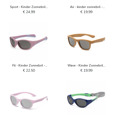
Sport - Kinder Zonnebril -
Air - kinder zonnebril -
Wit Cabaret
Deep Ultramarine
€ 24,99
€ 19,99
Fit - Kinder Zonnebril -
Wave - Kinder Zonnebril -
Roze Lilac Chiffon
Camel
€ 22,50
€ 19,99