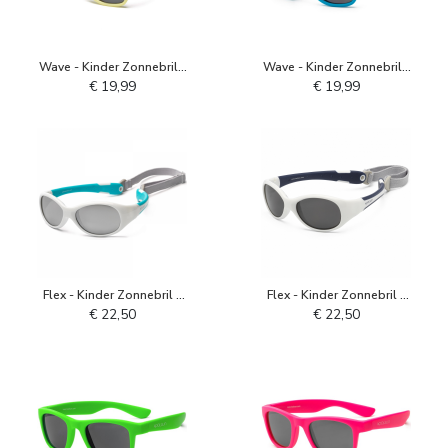
Wave - Kinder Zonnebril -
Wave - Kinder Zonnebril -
Mellow Yellow
Neon Blauw
€ 19,99
€ 19,99
Flex - Kinder Zonnebril -
Flex - Kinder Zonnebril -
Wit Aqua
Wit Navy
€ 22,50
€ 22,50