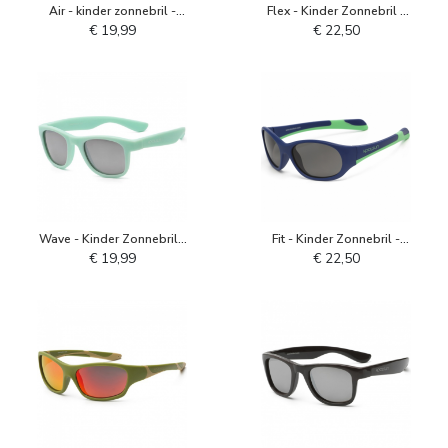
Air - kinder zonnebril -
Flex - Kinder Zonnebril -
Capri Blue
Cendre Blue Grey
€ 19,99
€ 22,50
Wave - Kinder Zonnebril -
Fit - Kinder Zonnebril -
Gebleekt turquoise
Navy Spring Bud
€ 19,99
€ 22,50