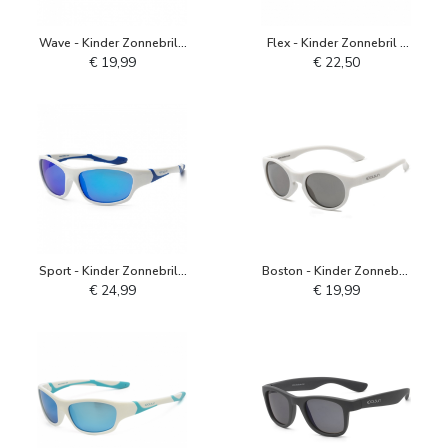
Wave - Kinder Zonnebril -
Flex - Kinder Zonnebril -
Cendre Blue
Roze Sachet Orchid
€ 19,99
€ 22,50
Sport - Kinder Zonnebril -
Boston - Kinder Zonnebril
Wit Kobaltblauw
- Lichtgrijs
€ 24,99
€ 19,99