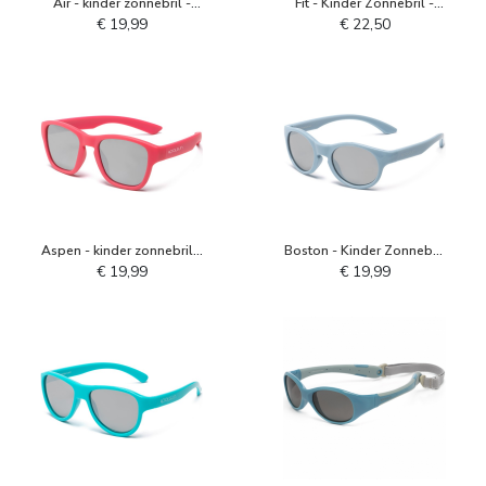
Air - kinder zonnebril -
Fit - Kinder Zonnebril -
Blush Roze
Cendre Blue Grey
€ 19,99
€ 22,50
Aspen - kinder zonnebril -
Boston - Kinder Zonnebril
Camellia Rose
- Droomblauw
€ 19,99
€ 19,99