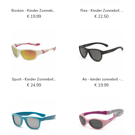
Boston - Kinder Zonnebril
Flex - Kinder Zonnebril -
- Lilac Snow
Navy Groen
€ 19,99
€ 22,50
Sport - Kinder Zonnebril -
Air - kinder zonnebril -
Wit Roze
Phantom Zwart
€ 24,99
€ 19,99