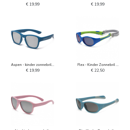
- Zwart
Aqua Sea
€ 19,99
€ 19,99
Aspen - kinder zonnebril -
Flex - Kinder Zonnebril -
Deep Water
Blue Lime
€ 19,99
€ 22,50