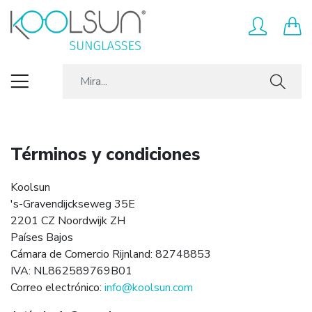
Términos y condiciones
Koolsun
's-Gravendijckseweg 35E
2201 CZ Noordwijk ZH
Países Bajos
Cámara de Comercio Rijnland: 82748853
IVA: NL862589769B01
Correo electrónico:
info@koolsun.com